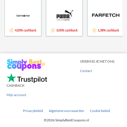
4,00% cashback
3,00% cashback
1,38% cashback
VERBIND JE MET ONS
Contact
CASHBACK
Mijn account
Privacybeleid
Algemene voorwaarden
Cookie beleid
©2026 SimplyBestCoupons.nl