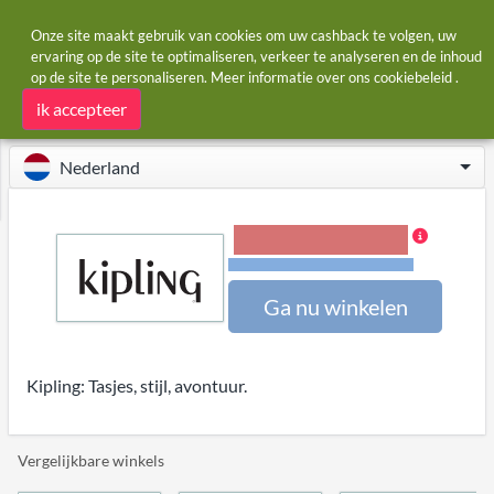
Onze site maakt gebruik van cookies om uw cashback te volgen, uw
ervaring op de site te optimaliseren, verkeer te analyseren en de inhoud
op de site te personaliseren. Meer informatie over ons
cookiebeleid
.
Startpagina
Winkels
Kipling
Kipling cashback en kortingscodes
ik accepteer
Nederland
4,00% Cashback
Voorwaarden en beperkingen
Ga nu winkelen
Kipling: Tasjes, stijl, avontuur.
Vergelijkbare winkels