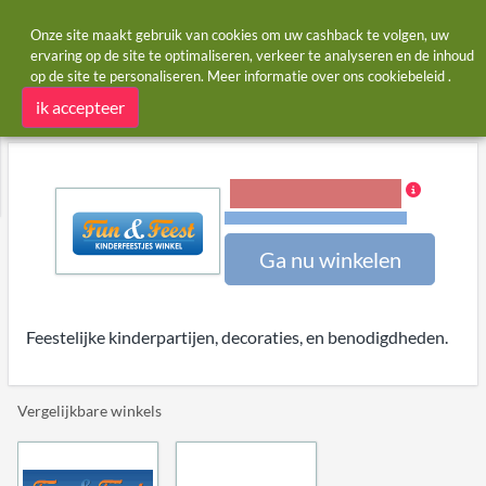
Onze site maakt gebruik van cookies om uw cashback te volgen, uw
ervaring op de site te optimaliseren, verkeer te analyseren en de inhoud
op de site te personaliseren. Meer informatie over ons
cookiebeleid
.
Startpagina
Winkels
Kinderfeestjes-winkel.nl
Kinderfeestjes-winkel.nl cashback
ik accepteer
4,00% Cashback
Voorwaarden en beperkingen
Ga nu winkelen
Feestelijke kinderpartijen, decoraties, en benodigdheden.
Vergelijkbare winkels