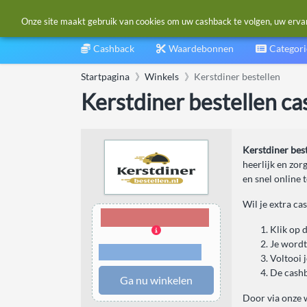
Onze site maakt gebruik van cookies om uw cashback te volgen, uw ervarin
Cashback
Waardebonnen
Categor
Startpagina
Winkels
Kerstdiner bestellen
Kerstdiner bestellen c
Kerstdiner bes
heerlijk en zor
en snel online t
Wil je extra ca
3,00% Cashback
Klik op 
Je wordt
Voorwaarden en
beperkingen
Voltooi j
De cashb
Ga nu winkelen
Door via onze w