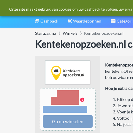
Onze site maakt gebruik van cookies om uw cashback te volgen, uw ervarin
Cashback
Waardebonnen
Categor
Startpagina
Winkels
Kentekenopzoeken.nl
Kentekenopzoeken.nl 
Kentekenopzoe
kenteken. Of je
betrouwbare en
Hoe je extra c
15,00%
Cashback
Klik op 
Je wordt
Voorwaarden en
beperkingen
Voer je 
Voltooi 
Ga nu winkelen
Na je aa