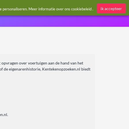
Aanmelden / Register
ik accepteer
te personaliseren. Meer informatie over ons
cookiebeleid
.
t opvragen over voertuigen aan de hand van het
 of de eigenarenhistorie, Kentekenopzoeken.nl biedt
n.nl.