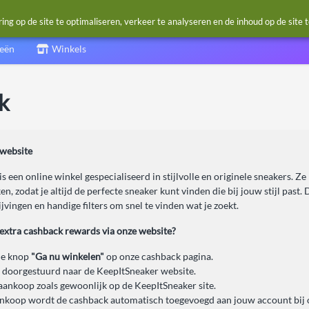
g op de site te optimaliseren, verkeer te analyseren en de inhoud op de site 
ieën
Winkels
k
website
s een online winkel gespecialiseerd in stijlvolle en originele sneakers. Z
n, zodat je altijd de perfecte sneaker kunt vinden die bij jouw stijl past. 
vingen en handige filters om snel te vinden wat je zoekt.
 extra cashback rewards via onze website?
de knop
"Ga nu winkelen"
op onze cashback pagina.
 doorgestuurd naar de KeepItSneaker website.
aankoop zoals gewoonlijk op de KeepItSneaker site.
nkoop wordt de cashback automatisch toegevoegd aan jouw account bij 