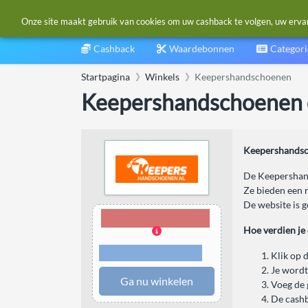
Onze site maakt gebruik van cookies om uw cashback te volgen, uw ervarin
Cashback
Waardebonnen
Categor
Startpagina
Winkels
Keepershandschoenen
Keepershandschoenen c
Keepershandsc
De Keepershand
Ze bieden een 
De website is g
6,00% Cashback
Hoe verdien je
Voorwaarden en
Klik op 
beperkingen
Je wordt
Ga nu winkelen
Voeg de 
De cashb