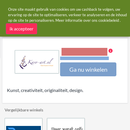
Onze site maakt gebruik van cookies om uw cashback te volgen, uw
ervaring op de site te optimaliseren, verkeer te analyseren en de inhoud
op de site te personaliseren. Meer informatie over ons
cookiebeleid
.
Startpagina
Winkels
Karo-art
Karo-art cashback
ik accepteer
5,00% Cashback
Voorwaarden en beperkingen
Ga nu winkelen
Kunst, creativiteit, originaliteit, design.
Vergelijkbare winkels