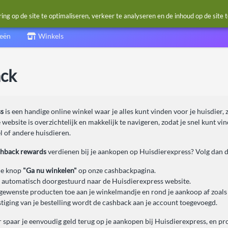
g op de site te optimaliseren, verkeer te analyseren en de inhoud op de site 
ieën
Winkels
ack
ss
is een handige online winkel waar je alles kunt vinden voor je huisdier, 
 website is overzichtelijk en makkelijk te navigeren, zodat je snel kunt vi
l of andere huisdieren.
shback rewards
verdienen bij je aankopen op Huisdierexpress? Volg dan d
de knop
"Ga nu winkelen"
op onze cashbackpagina.
 automatisch doorgestuurd naar de Huisdierexpress website.
gewenste producten toe aan je winkelmandje en rond je aankoop af zoals
tiging van je bestelling wordt de cashback aan je account toegevoegd.
spaar je eenvoudig geld terug op je aankopen bij Huisdierexpress, en profi