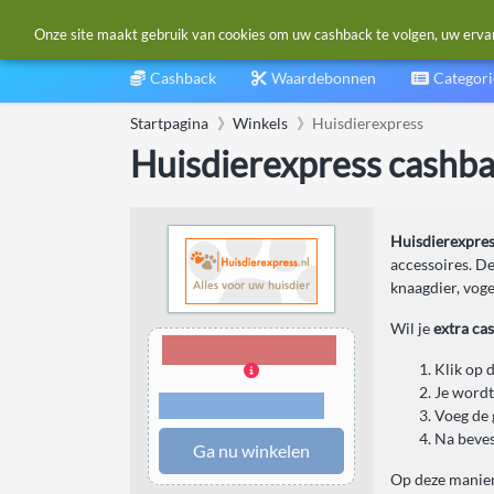
Onze site maakt gebruik van cookies om uw cashback te volgen, uw ervarin
Cashback
Waardebonnen
Categor
Startpagina
Winkels
Huisdierexpress
Huisdierexpress cashb
Huisdierexpre
accessoires. De
knaagdier, voge
Wil je
extra ca
4,00% Cashback
Klik op 
Je wordt
Voorwaarden en
beperkingen
Voeg de 
Na beves
Ga nu winkelen
Op deze manier 