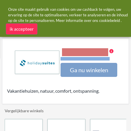
Onze site maakt gebruik van cookies om uw cashback te volgen, uw
ervaring op de site te optimaliseren, verkeer te analyseren en de inhoud
op de site te personaliseren. Meer informatie over ons
cookiebeleid
.
Startpagina
Winkels
Holidaysuites.nl
Holidaysuites.nl cashback
ik accepteer
3,00% Cashback
Voorwaarden en beperkingen
Ga nu winkelen
Vakantiehuizen, natuur, comfort, ontspanning.
Vergelijkbare winkels