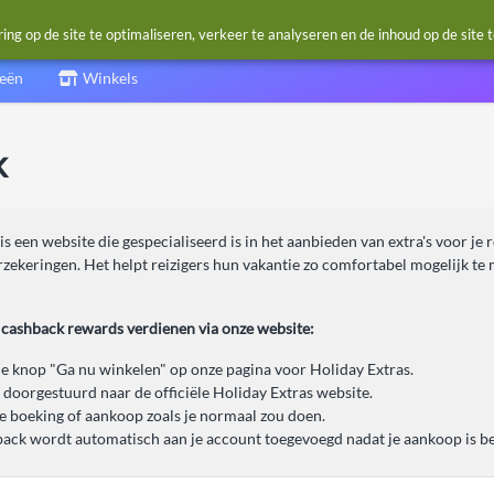
g op de site te optimaliseren, verkeer te analyseren en de inhoud op de site 
ieën
Winkels
k
is een website die gespecialiseerd is in het aanbieden van extra's voor je 
rzekeringen. Het helpt reizigers hun vakantie zo comfortabel mogelijk t
a cashback rewards verdienen via onze website:
de knop "Ga nu winkelen" op onze pagina voor Holiday Extras.
 doorgestuurd naar de officiële Holiday Extras website.
je boeking of aankoop zoals je normaal zou doen.
ack wordt automatisch aan je account toegevoegd nadat je aankoop is be