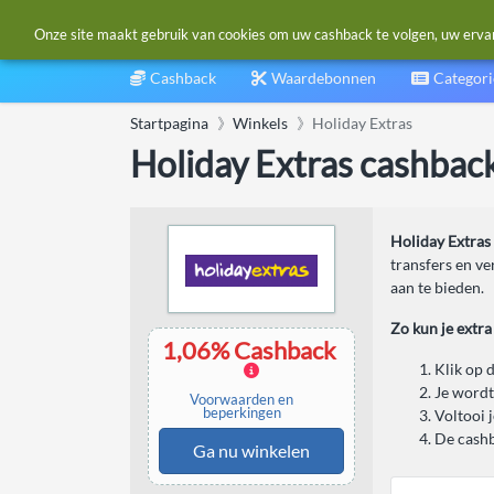
Onze site maakt gebruik van cookies om uw cashback te volgen, uw ervarin
Cashback
Waardebonnen
Categor
Startpagina
Winkels
Holiday Extras
Holiday Extras cashbac
Holiday Extras
transfers en ve
aan te bieden.
Zo kun je extr
1,06% Cashback
Klik op 
Je wordt
Voorwaarden en
beperkingen
Voltooi 
De cashb
Ga nu winkelen