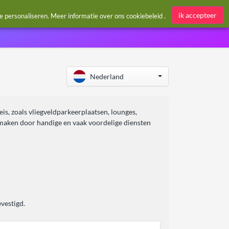
Aanmelden / Register
ik accepteer
te personaliseren. Meer informatie over ons
cookiebeleid
.
Nederland
reis, zoals vliegveldparkeerplaatsen, lounges,
e maken door handige en vaak voordelige diensten
vestigd.