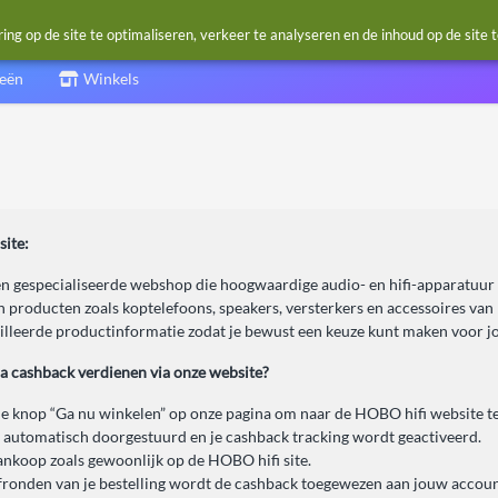
g op de site te optimaliseren, verkeer te analyseren en de inhoud op de site 
ieën
Winkels
ite:
en gespecialiseerde webshop die hoogwaardige audio- en hifi-apparatuur 
 producten zoals koptelefoons, speakers, versterkers en accessoires van 
ailleerde productinformatie zodat je bewust een keuze kunt maken voor j
ra cashback verdienen via onze website?
de knop “Ga nu winkelen” op onze pagina om naar de HOBO hifi website te
 automatisch doorgestuurd en je cashback tracking wordt geactiveerd.
ankoop zoals gewoonlijk op de HOBO hifi site.
fronden van je bestelling wordt de cashback toegewezen aan jouw accoun