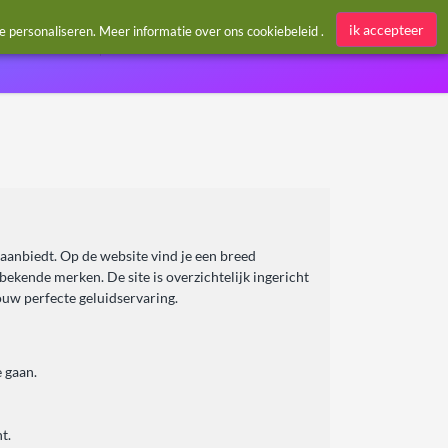
Aanmelden / Register
ik accepteer
te personaliseren. Meer informatie over ons
cookiebeleid
.
aanbiedt. Op de website vind je een breed
bekende merken. De site is overzichtelijk ingericht
ouw perfecte geluidservaring.
 gaan.
t.