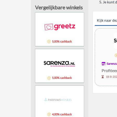
Je kunt 
Vergelijkbare winkels
Kijk naar d
5,00% cashback
Sarenz
Profitee
18-8-20
5,00% cashback
4,00% cashback