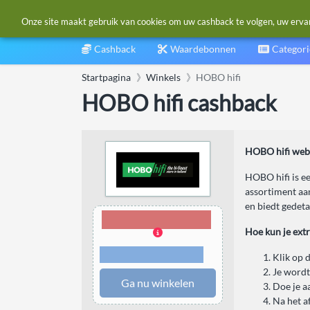
Onze site maakt gebruik van cookies om uw cashback te volgen, uw ervarin
Cashback
Waardebonnen
Categor
Startpagina
Winkels
HOBO hifi
HOBO hifi cashback
HOBO hifi webs
HOBO hifi is e
assortiment aan
en biedt gedet
5,00% Cashback
Hoe kun je ext
Voorwaarden en
Klik op 
beperkingen
Je wordt
Ga nu winkelen
Doe je a
Na het a