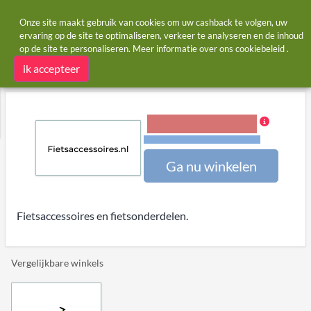
Onze site maakt gebruik van cookies om uw cashback te volgen, uw
ervaring op de site te optimaliseren, verkeer te analyseren en de inhoud
op de site te personaliseren. Meer informatie over ons
cookiebeleid
.
Startpagina
Winkels
fietsaccessoires.nl
fietsaccessoires.nl cashback
ik accepteer
6,00% Cashback
Voorwaarden en beperkingen
Ga nu winkelen
Fietsaccessoires en fietsonderdelen.
Vergelijkbare winkels