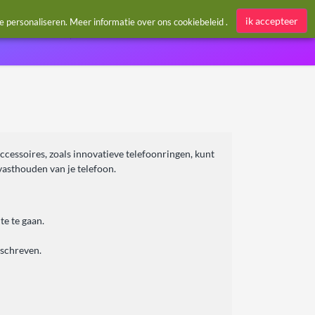
Aanmelden / Register
ik accepteer
te personaliseren. Meer informatie over ons
cookiebeleid
.
cessoires, zoals innovatieve telefoonringen, kunt
vasthouden van je telefoon.
e te gaan.
eschreven.