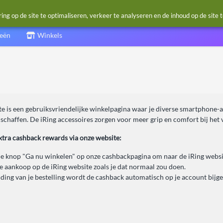
g op de site te optimaliseren, verkeer te analyseren en de inhoud op de site 
ieën
Winkels
e is een gebruiksvriendelijke winkelpagina waar je diverse smartphone-ac
schaffen. De iRing accessoires zorgen voor meer grip en comfort bij het 
xtra cashback rewards via onze website:
de knop "Ga nu winkelen" op onze cashbackpagina om naar de iRing websit
je aankoop op de iRing website zoals je dat normaal zou doen.
ding van je bestelling wordt de cashback automatisch op je account bijg