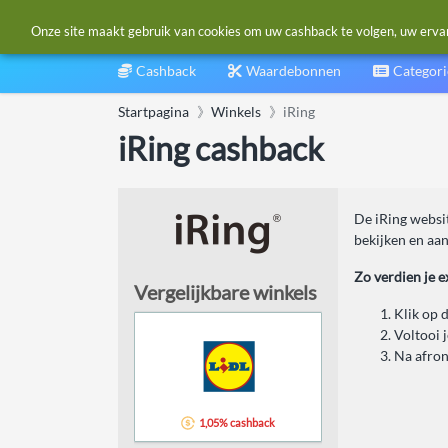
Onze site maakt gebruik van cookies om uw cashback te volgen, uw ervarin
Cashback
Waardebonnen
Categor
Startpagina
Winkels
iRing
iRing cashback
De iRing websit
bekijken en aan
Zo verdien je e
Vergelijkbare winkels
Klik op 
Voltooi 
Na afron
1,05% cashback