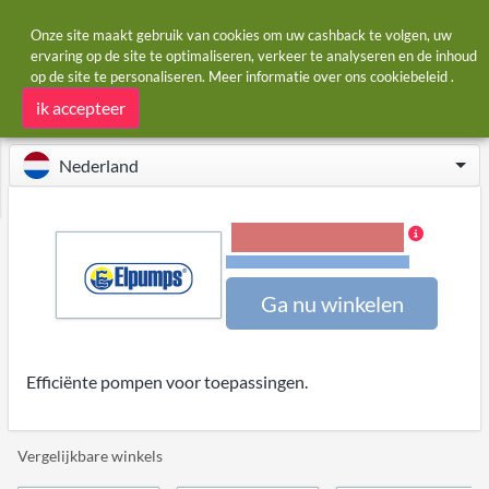
Onze site maakt gebruik van cookies om uw cashback te volgen, uw
ervaring op de site te optimaliseren, verkeer te analyseren en de inhoud
op de site te personaliseren. Meer informatie over ons
cookiebeleid
.
Startpagina
Winkels
Elpumps
Elpumps cashback
ik accepteer
Nederland
5,00% Cashback
Voorwaarden en beperkingen
Ga nu winkelen
Efficiënte pompen voor toepassingen.
Vergelijkbare winkels