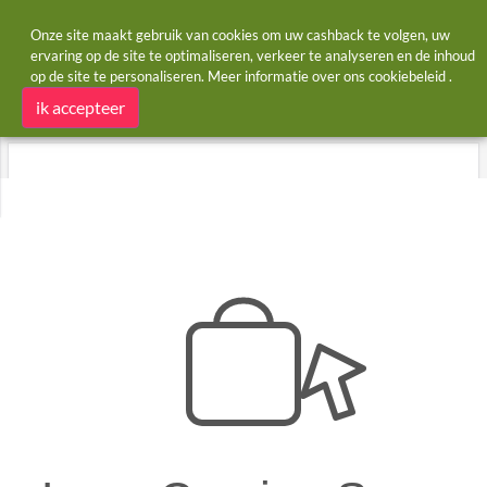
Onze site maakt gebruik van cookies om uw cashback te volgen, uw
ervaring op de site te optimaliseren, verkeer te analyseren en de inhoud
op de site te personaliseren. Meer informatie over ons
cookiebeleid
.
Startpagina
Winkels
Green Box
Green Box cashback en kortingscodes
ik accepteer