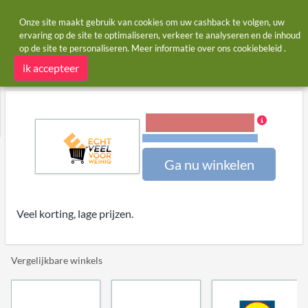
Onze site maakt gebruik van cookies om uw cashback te volgen, uw
ervaring op de site te optimaliseren, verkeer te analyseren en de inhoud
op de site te personaliseren. Meer informatie over ons
cookiebeleid
.
Startpagina
Winkels
echtveelvoorweinig.nl
echtveelvoorweinig.nl cashback
ik accepteer
5,00% Cashback
Voorwaarden en beperkingen
Ga nu winkelen
Veel korting, lage prijzen.
Vergelijkbare winkels