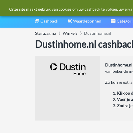
Onze site maakt gebruik van cookies om uw cashback te volgen, uw ervarin
Cashback
Waardebonnen
Categor
Startpagina
Winkels
Dustinhome.nl
Dustinhome.nl cashbac
Dustinhome.nl
van bekende me
Zo kun je extra
Klik op 
Voer je 
Zodra je 