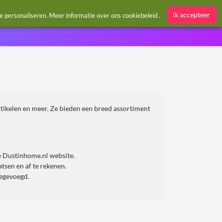
Aanmelden / Register
ik accepteer
te personaliseren. Meer informatie over ons
cookiebeleid
.
rtikelen en meer. Ze bieden een breed assortiment
e Dustinhome.nl website.
tsen en af te rekenen.
oegevoegd.