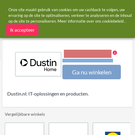
Onze site maakt gebruik van cookies om uw cashback te volgen, uw
ervaring op de site te optimaliseren, verkeer te analyseren en de inhoud
op de site te personaliseren. Meer informatie over ons
cookiebeleid
.
Startpagina
Winkels
Dustin.nl
Dustin.nl cashback
ik accepteer
1,20% Cashback
Voorwaarden en beperkingen
Ga nu winkelen
Dustin.nl: IT-oplossingen en producten.
Vergelijkbare winkels