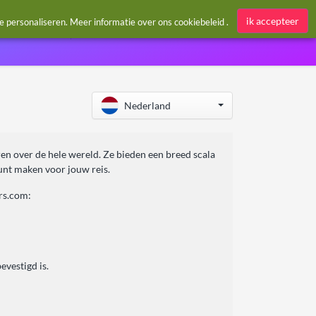
Aanmelden / Register
ik accepteer
te personaliseren. Meer informatie over ons
cookiebeleid
.
Nederland
ren over de hele wereld. Ze bieden een breed scala
kunt maken voor jouw reis.
ars.com:
vestigd is.