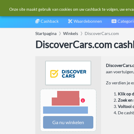
Onze site maakt gebruik van cookies om uw cashback te volgen, uw ervarin
Cashback
Waardebonnen
Categor
Startpagina
Winkels
DiscoverCars.com
DiscoverCars.com cash
DiscoverCars.
aan voertuigen,
Zo verdien je e
33,00%
Klik op 
Cashback
Zoek en 
Voltooi 
Voorwaarden en
beperkingen
De cashb
Ga nu winkelen