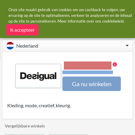
Onze site maakt gebruik van cookies om uw cashback te volgen, uw
ervaring op de site te optimaliseren, verkeer te analyseren en de inhoud
op de site te personaliseren. Meer informatie over ons
cookiebeleid
.
Startpagina
Winkels
Desigual.com
Desigual.com cashback
ik accepteer
Nederland
5,00% Cashback
Voorwaarden en beperkingen
Ga nu winkelen
Kleding, mode, creatief, kleurig.
Vergelijkbare winkels