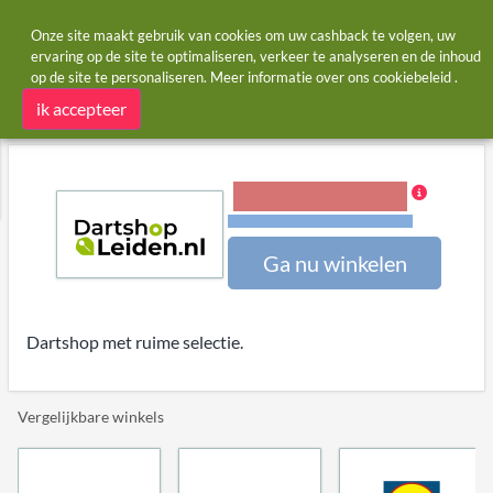
Onze site maakt gebruik van cookies om uw cashback te volgen, uw
ervaring op de site te optimaliseren, verkeer te analyseren en de inhoud
op de site te personaliseren. Meer informatie over ons
cookiebeleid
.
Startpagina
Winkels
Dartshop Leiden
Dartshop Leiden cashback
ik accepteer
5,00% Cashback
Voorwaarden en beperkingen
Ga nu winkelen
Dartshop met ruime selectie.
Vergelijkbare winkels