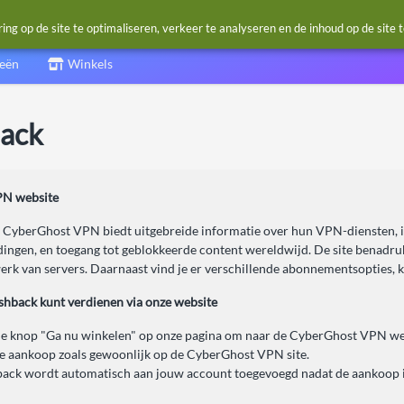
g op de site te optimaliseren, verkeer te analyseren en de inhoud op de site 
ieën
Winkels
ack
N website
 CyberGhost VPN biedt uitgebreide informatie over hun VPN-diensten, inc
ingen, en toegang tot geblokkeerde content wereldwijd. De site benadruk
erk van servers. Daarnaast vind je er verschillende abonnementsopties, 
ashback kunt verdienen via onze website
de knop "Ga nu winkelen" op onze pagina om naar de CyberGhost VPN web
je aankoop zoals gewoonlijk op de CyberGhost VPN site.
ack wordt automatisch aan jouw account toegevoegd nadat de aankoop i