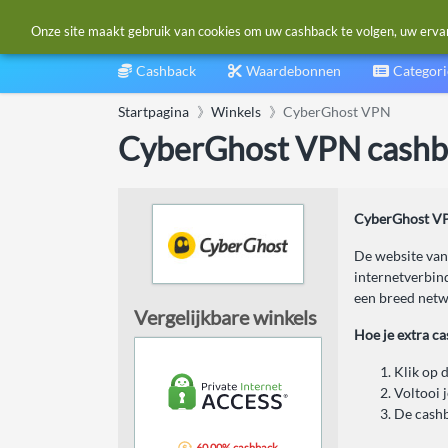
Onze site maakt gebruik van cookies om uw cashback te volgen, uw ervarin
Cashback
Waardebonnen
Categor
Startpagina
Winkels
CyberGhost VPN
CyberGhost VPN cashb
CyberGhost VP
De website van
internetverbind
een breed netw
Vergelijkbare winkels
Hoe je extra c
Klik op 
Voltooi 
De cashb
60,00% cashback