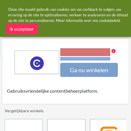
Onze site maakt gebruik van cookies om uw cashback te volgen, uw
ervaring op de site te optimaliseren, verkeer te analyseren en de inhoud
op de site te personaliseren. Meer informatie over ons
cookiebeleid
.
Startpagina
Winkels
ContentBASE
ContentBASE cashback en kortingscodes
ik accepteer
30,00% Cashback
Voorwaarden en beperkingen
Ga nu winkelen
Gebruiksvriendelijke contentbeheerplatform.
Vergelijkbare winkels