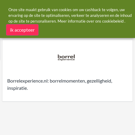
Onze site maakt gebruik van cookies om uw cashback te volgen, uw
ervaring op de site te optimaliseren, verkeer te analyseren en de inhoud
op de site te personaliseren. Meer informatie over ons
cookiebeleid
.
Startpagina
Winkels
Borrel Experience
Borrel Experience cashback
ik accepteer
Borrelexperience.nl: borrelmomenten, gezelligheid,
inspiratie.