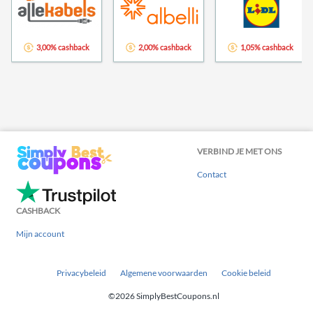
3,00% cashback
2,00% cashback
1,05% cashback
VERBIND JE MET ONS
Contact
CASHBACK
Mijn account
Privacybeleid
Algemene voorwaarden
Cookie beleid
©2026 SimplyBestCoupons.nl