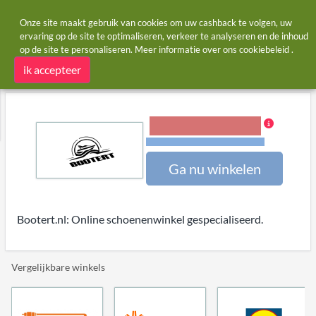
Onze site maakt gebruik van cookies om uw cashback te volgen, uw
ervaring op de site te optimaliseren, verkeer te analyseren en de inhoud
op de site te personaliseren. Meer informatie over ons
cookiebeleid
.
Startpagina
Winkels
Bootert Outdoor
Bootert Outdoor cashback
ik accepteer
4,00% Cashback
Voorwaarden en beperkingen
Ga nu winkelen
Bootert.nl: Online schoenenwinkel gespecialiseerd.
Vergelijkbare winkels