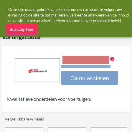
Onze site maakt gebruik van cookies om uw cashback te volgen, uw
ervaring op de site te optimaliseren, verkeer te analyseren en de inhoud
op de site te personaliseren. Meer informatie over ons
cookiebeleid
.
Startpagina
Winkels
BesteONDERDELEN NL
BesteONDERDELEN NL cashback en
ik accepteer
kortingscodes
3,00% Cashback
Voorwaarden en beperkingen
Ga nu winkelen
Kwalitatieve onderdelen voor voertuigen.
Vergelijkbare winkels