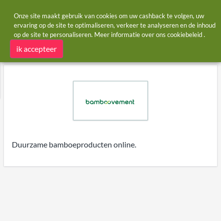
Onze site maakt gebruik van cookies om uw cashback te volgen, uw
ervaring op de site te optimaliseren, verkeer te analyseren en de inhoud
op de site te personaliseren. Meer informatie over ons
cookiebeleid
.
Startpagina
Winkels
Bamboovement
Bamboovement cashback
ik accepteer
Duurzame bamboeproducten online.