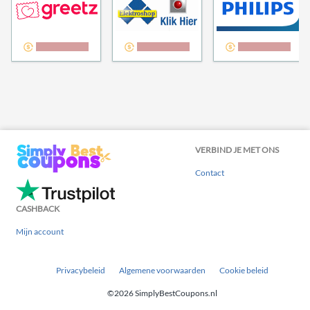
5,00% cashback
3,00% cashback
3,00% cashback
VERBIND JE MET ONS
Contact
CASHBACK
Mijn account
Privacybeleid
Algemene voorwaarden
Cookie beleid
©2026 SimplyBestCoupons.nl