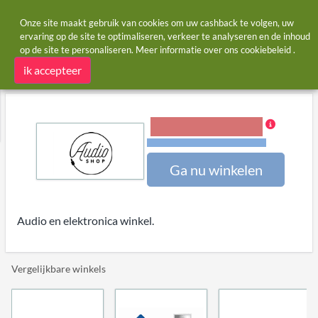
Onze site maakt gebruik van cookies om uw cashback te volgen, uw
ervaring op de site te optimaliseren, verkeer te analyseren en de inhoud
op de site te personaliseren. Meer informatie over ons
cookiebeleid
.
Startpagina
Winkels
Audioshop.nl
Audioshop.nl cashback
ik accepteer
3,00% Cashback
Voorwaarden en beperkingen
Ga nu winkelen
Audio en elektronica winkel.
Vergelijkbare winkels