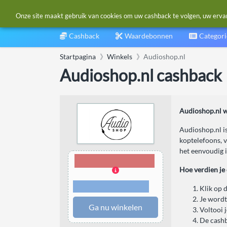
Onze site maakt gebruik van cookies om uw cashback te volgen, uw ervarin
Cashback
Waardebonnen
Categor
Startpagina
Winkels
Audioshop.nl
Audioshop.nl cashback
Audioshop.nl w
Audioshop.nl is
koptelefoons, 
het eenvoudig i
3,00% Cashback
Hoe verdien je
Voorwaarden en
Klik op 
beperkingen
Je wordt
Ga nu winkelen
Voltooi 
De cashb