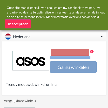
Onze site maakt gebruik van cookies om uw cashback te volgen, uw
ervaring op de site te optimaliseren, verkeer te analyseren en de inhoud
op de site te personaliseren. Meer informatie over ons
cookiebeleid
.
Startpagina
Winkels
ASOS
ASOS cashback
ik accepteer
Nederland
1,20% Cashback
Voorwaarden en beperkingen
Ga nu winkelen
Trendy modewebwinkel online.
Vergelijkbare winkels